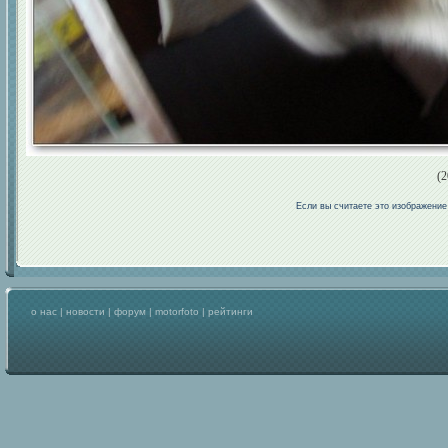
(2
Если вы считаете это изображени
о нас
|
новости
|
форум
|
motorfoto
|
рейтинги