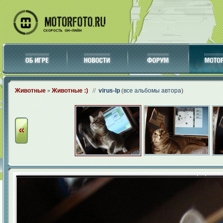
Животные
»
Животные :)
//
virus-lp
(
все альбомы автора
)