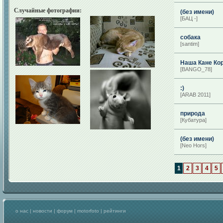
Случайные фотографии:
(без имени)
[БАЦ -]
собака
[santim]
Наша Кане Ко
[BANGO_78]
:)
[ARAB 2011]
природа
[Кубатура]
(без имени)
[Neo Hors]
1
2
3
4
5
о нас
|
новости
|
форум
|
motorfoto
|
рейтинги