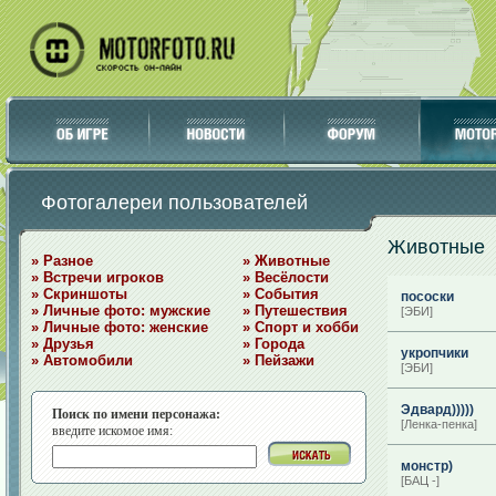
Фотогалереи пользователей
Животные
» Разное
» Животные
» Встречи игроков
» Весёлости
» Скриншоты
» События
пососки
» Личные фото: мужские
» Путешествия
[ЭБИ]
» Личные фото: женские
» Спорт и хобби
» Друзья
» Города
укропчики
» Автомобили
» Пейзажи
[ЭБИ]
Эдвард)))))
Поиск по имени персонажа:
[Ленка-пенка]
введите искомое имя:
монстр)
[БАЦ -]