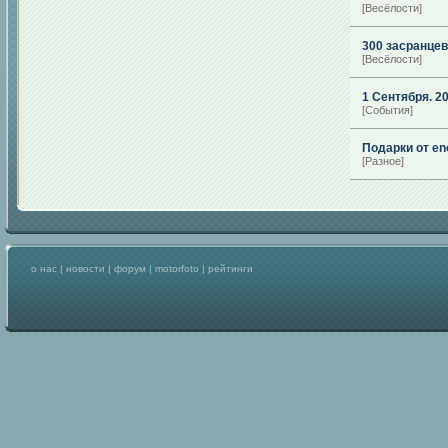
[Весёлости]
300 засранцев 
[Весёлости]
1 Сентября. 20
[События]
Подарки от eno
[Разное]
о нас
|
новости
|
форум
|
motorfoto
|
рейтинги