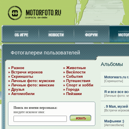
Фотогалереи пользователей
Альбомы
» Разное
» Животные
» Встречи игроков
» Весёлости
» Скриншоты
» События
Motorwars.ru г
» Личные фото: мужские
» Путешествия
[Скриншоты]
» Личные фото: женские
» Спорт и хобби
» Друзья
» Города
Я и все все все
» Автомобили
» Пейзажи
[Личные фото: м
. 9 Мая, музей
Поиск по имени персонажа:
[Встречи игроков
введите искомое имя:
Мафынки :)
[Автомобили]