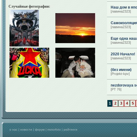
Случайные фотографии:
Наш дом в яп
[лавина2323]
Самоизоляция-
[лавина2323]
Еще одна наша
[лавина2323]
2020 Начало!
[лавина2323]
(без имени)
[Projekt-kpv]
nezdorovaya s
[PT 76]
1
2
3
4
5
о нас
|
новости
|
форум
|
motorfoto
|
рейтинги