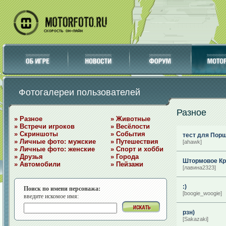
Фотогалереи пользователей
Разное
» Разное
» Животные
» Встречи игроков
» Весёлости
» Скриншоты
» События
тест для Пор
» Личные фото: мужские
» Путешествия
[ahawk]
» Личные фото: женские
» Спорт и хобби
» Друзья
» Города
Штормовое Кр
» Автомобили
» Пейзажи
[лавина2323]
:)
Поиск по имени персонажа:
[boogie_woogie]
введите искомое имя:
рзн)
[Sakazaki]