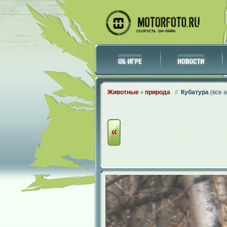
Животные
»
природа
//
Кубатура
(
все 