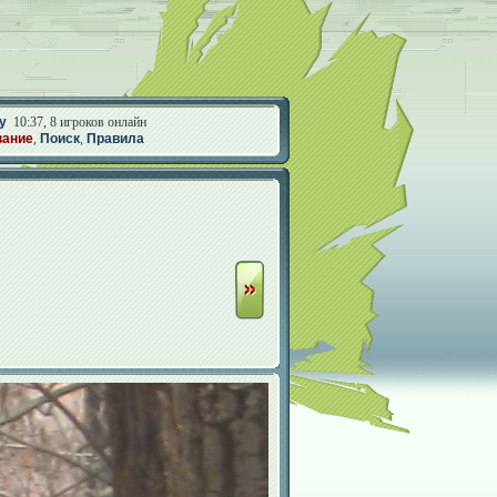
у
10:37, 8 игроков онлайн
вание
,
Поиск
,
Правила