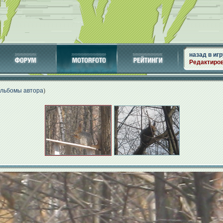
назад в игр
Редактиро
альбомы автора
)