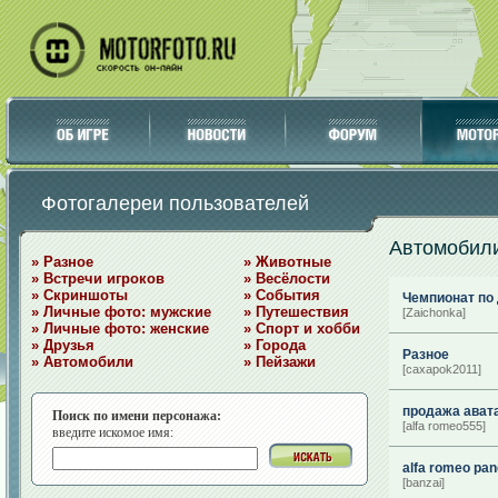
Фотогалереи пользователей
Автомобил
» Разное
» Животные
» Встречи игроков
» Весёлости
» Скриншоты
» События
Чемпионат по
» Личные фото: мужские
» Путешествия
[Zaichonka]
» Личные фото: женские
» Спорт и хобби
» Друзья
» Города
Разное
» Автомобили
» Пейзажи
[caxapok2011]
продажа ават
Поиск по имени персонажа:
[alfa romeo555]
введите искомое имя:
alfa romeo pan
[banzai]