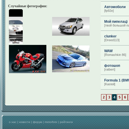
Случайные фотографии:
Автомоболи
[fp92e]
Мой пипелац)
[твой большой п
clunker
[Dreed113]
WAW
[Romashkin 86]
фотошоп
[ratbert]
Formula 1 (BM
[Kasteil]
2
3
4
5
6
о нас
|
новости
|
форум
|
motorfoto
|
рейтинги