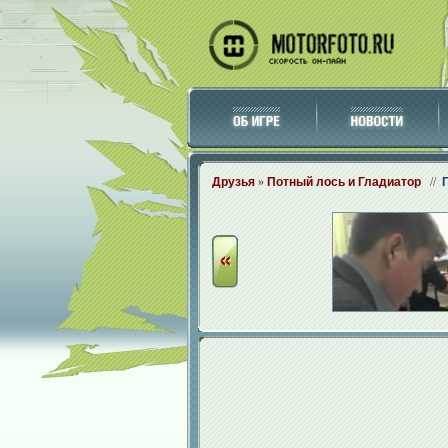
Друзья
»
Потный лось и Гладиатор
//