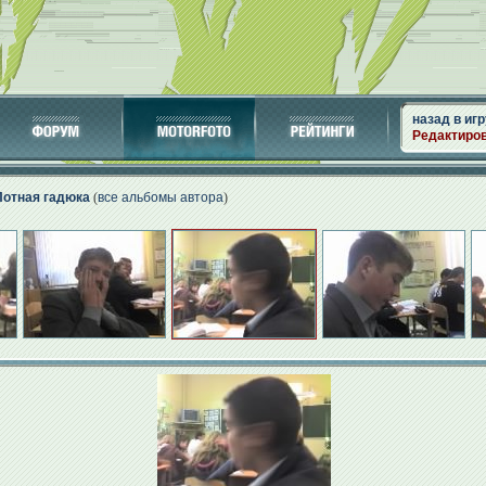
назад в игр
Редактиро
Потная гадюка
(
все альбомы автора
)