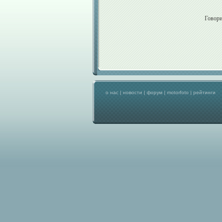
Говори
о нас
|
новости
|
форум
|
motorfoto
|
рейтинги