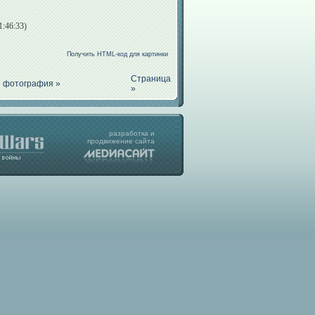
1:46:33)
Получить HTML-код для картинки
Страница
 фотография »
»
разработка
и
продвижение
сайта