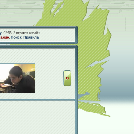
у
02:55, 3 игроков онлайн
вание
,
Поиск
,
Правила