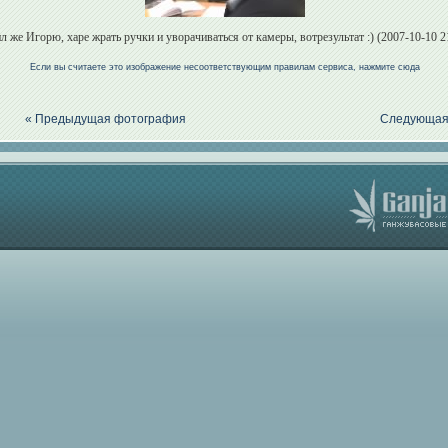
л же Игорю, харе жрать ручки и уворачиваться от камеры, вотрезультат :) (2007-10-10 2
Если вы считаете это изображение несоответствующим правилам сервиса, нажмите сюда
« Предыдущая фотография
Следующая