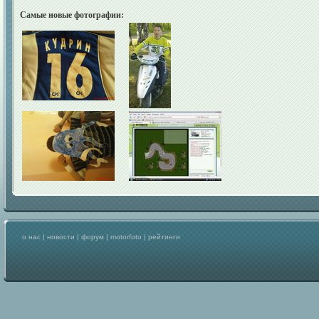
Самые новые фотографии:
о нас
|
новости
|
форум
|
motorfoto
|
рейтинги