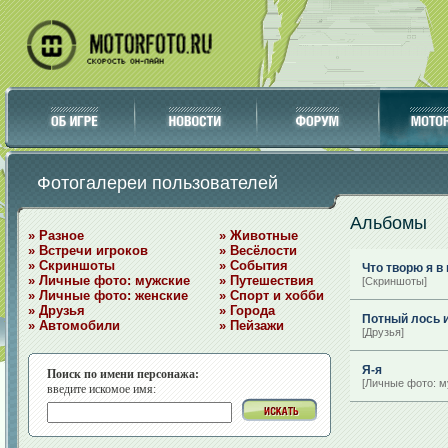
Фотогалереи пользователей
Альбомы
» Разное
» Животные
» Встречи игроков
» Весёлости
» Скриншоты
» События
Что творю я в 
» Личные фото: мужские
» Путешествия
[Скриншоты]
» Личные фото: женские
» Спорт и хобби
» Друзья
» Города
Потный лось 
» Автомобили
» Пейзажи
[Друзья]
Я-я
Поиск по имени персонажа:
[Личные фото: м
введите искомое имя: