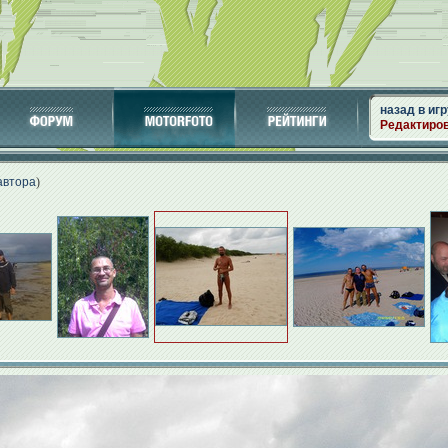
назад в игр
Редактиро
автора
)