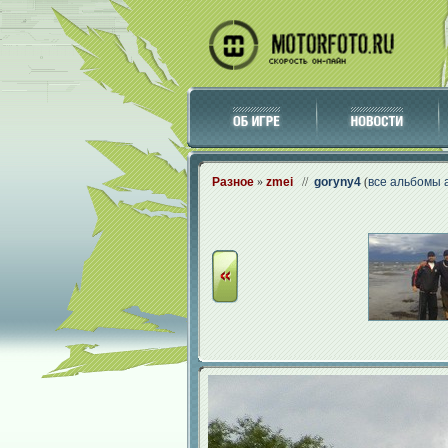
Разное
»
zmei
//
goryny4
(
все альбомы 