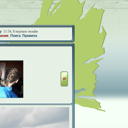
у
11:54, 8 игроков онлайн
вание
,
Поиск
,
Правила