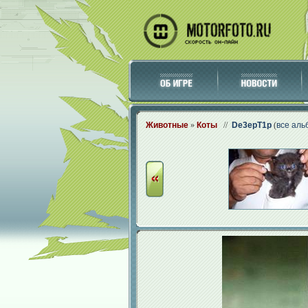
Животные
»
Коты
//
De3epT1p
(
все аль