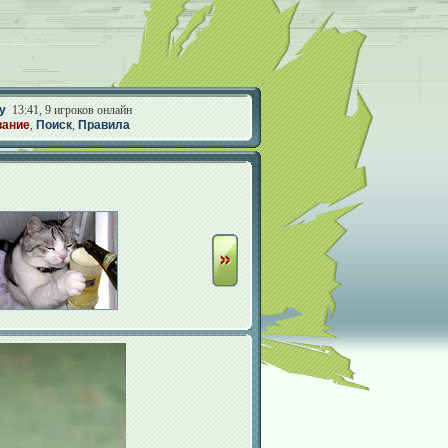
у
13:41, 9 игроков онлайн
вание
,
Поиск
,
Правила