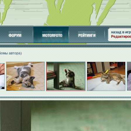
назад в игр
Редактиро
бомы автора
)