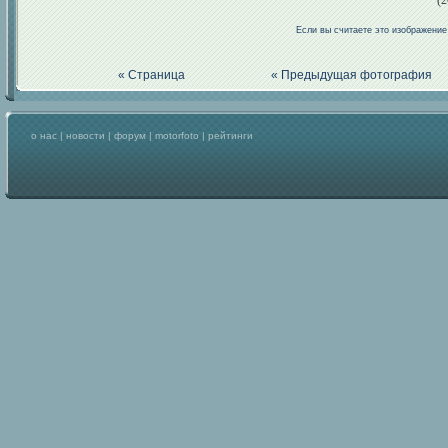
(2
Если вы считаете это изображени
« Страница
« Предыдущая фотография
о нас
|
новости
|
форум
|
motorfoto
|
рейтинги