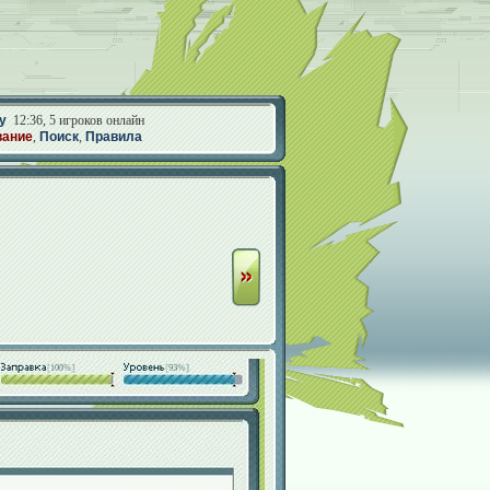
у
12:36, 5 игроков онлайн
вание
,
Поиск
,
Правила