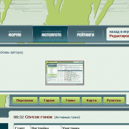
назад в игр
Редактиро
ьбомы автора
)