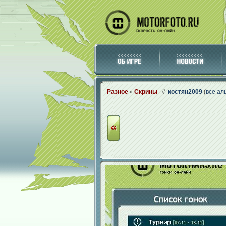
Разное
»
Скрины
//
костян2009
(
все ал