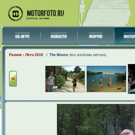
Разное
»
Лето 2010
//
The Mouse
(
все альбомы автора
)