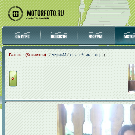
Разное
»
(без имени)
//
чирик33
(
все альбомы автора
)