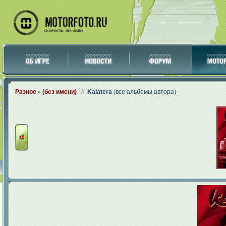
Разное
»
(без имени)
//
Kalatera
(
все альбомы автора
)