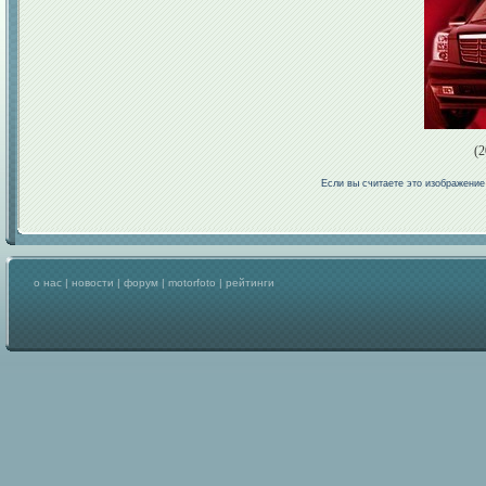
(2
Если вы считаете это изображени
о нас
|
новости
|
форум
|
motorfoto
|
рейтинги