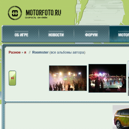
Разное
»
я
//
Roomster
(
все альбомы автора
)