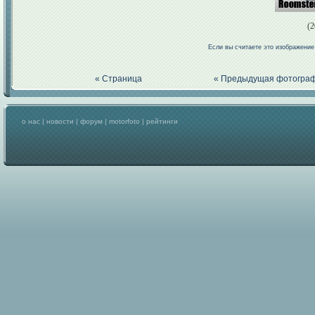
(2
Если вы считаете это изображени
« Страница
« Предыдущая фотогра
о нас
|
новости
|
форум
|
motorfoto
|
рейтинги