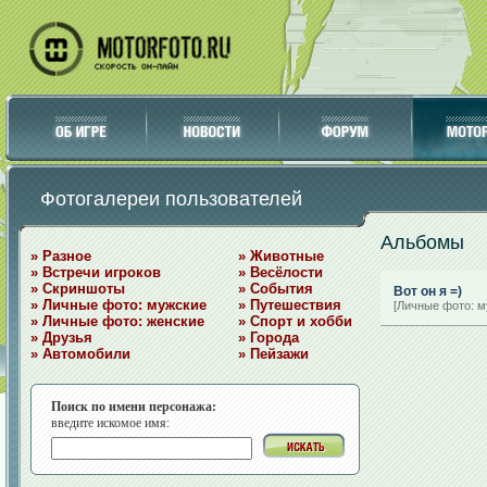
Фотогалереи пользователей
Альбомы
» Разное
» Животные
» Встречи игроков
» Весёлости
» Скриншоты
» События
Вот он я =)
» Личные фото: мужские
» Путешествия
[Личные фото: м
» Личные фото: женские
» Спорт и хобби
» Друзья
» Города
» Автомобили
» Пейзажи
Поиск по имени персонажа:
введите искомое имя: