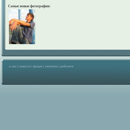
Самые новые фотографии:
о нас
|
новости
|
форум
|
motorfoto
|
рейтинги