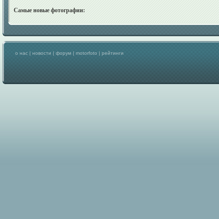
Самые новые фотографии:
о нас
|
новости
|
форум
|
motorfoto
|
рейтинги