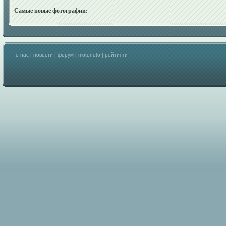
Самые новые фотографии:
о нас
|
новости
|
форум
|
motorfoto
|
рейтинги