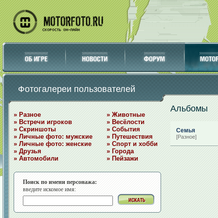
Фотогалереи пользователей
Альбомы
» Разное
» Животные
» Встречи игроков
» Весёлости
» Скриншоты
» События
Семья
» Личные фото: мужские
» Путешествия
[Разное]
» Личные фото: женские
» Спорт и хобби
» Друзья
» Города
» Автомобили
» Пейзажи
Поиск по имени персонажа:
введите искомое имя: