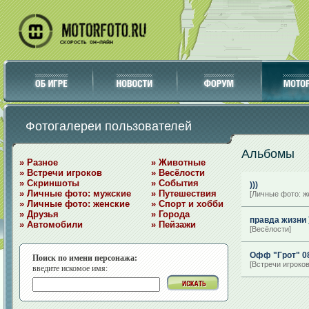
Фотогалереи пользователей
Альбомы
» Разное
» Животные
» Встречи игроков
» Весёлости
» Скриншоты
» События
)))
» Личные фото: мужские
» Путешествия
[Личные фото: ж
» Личные фото: женские
» Спорт и хобби
» Друзья
» Города
правда жизни )
» Автомобили
» Пейзажи
[Весёлости]
Офф "Грот" 08
Поиск по имени персонажа:
[Встречи игроков
введите искомое имя: