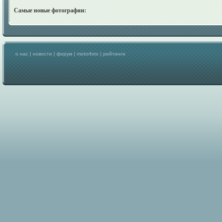
Самые новые фотографии:
о нас
|
новости
|
форум
|
motorfoto
|
рейтинги