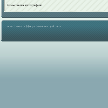
Самые новые фотографии:
о нас
|
новости
|
форум
|
motorfoto
|
рейтинги