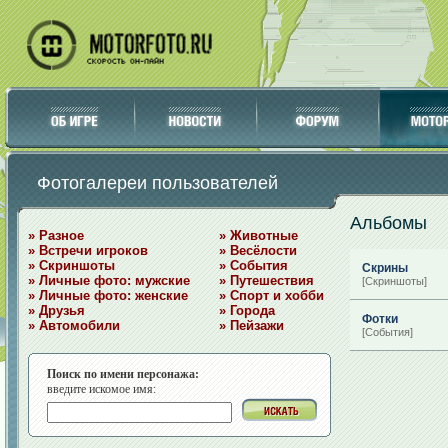
Фотогалереи пользователей
Альбомы
» Разное
» Животные
» Встречи игроков
» Весёлости
» Скриншоты
» События
Скрины
» Личные фото: мужские
» Путешествия
[Скриншоты]
» Личные фото: женские
» Спорт и хобби
» Друзья
» Города
Фотки
» Автомобили
» Пейзажи
[События]
Поиск по имени персонажа:
введите искомое имя: