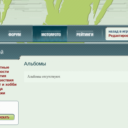
назад в игр
Редактиро
ей
Альбомы
отные
лости
тия
Альбомы отсутствуют.
шествия
т и хобби
да
ажи