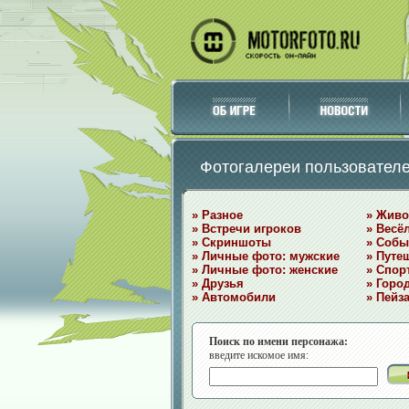
Фотогалереи пользовател
» Разное
» Жив
» Встречи игроков
» Весё
» Скриншоты
» Собы
» Личные фото: мужские
» Путе
» Личные фото: женские
» Спор
» Друзья
» Горо
» Автомобили
» Пейз
Поиск по имени персонажа:
введите искомое имя: