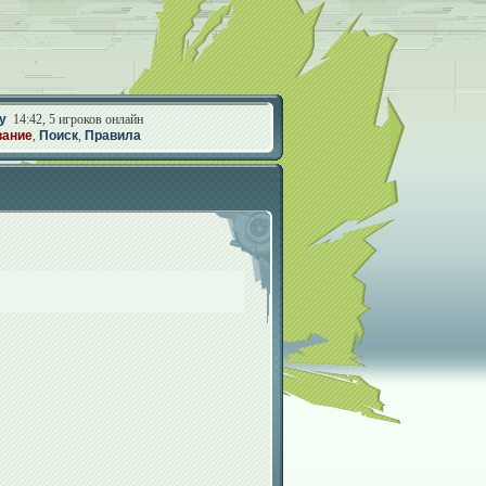
у
14:42, 5 игроков онлайн
вание
,
Поиск
,
Правила