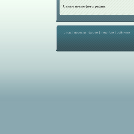
Самые новые фотографии:
о нас
|
новости
|
форум
|
motorfoto
|
рейтинги