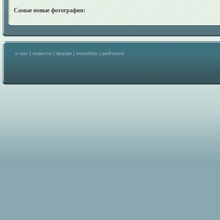
Самые новые фотографии:
о нас
|
новости
|
форум
|
motorfoto
|
рейтинги