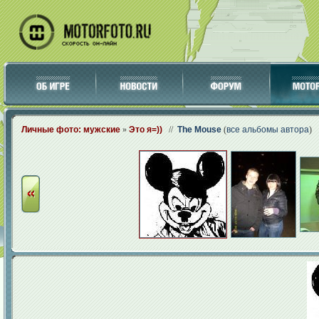
Личные фото: мужские
»
Это я=))
//
The Mouse
(
все альбомы автора
)