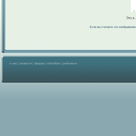
Это я.
Если вы считаете это изображени
о нас
|
новости
|
форум
|
motorfoto
|
рейтинги