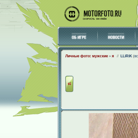
Личные фото: мужские
»
я
//
LLiRiK
(
в