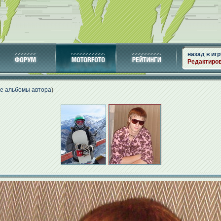
назад в игр
Редактиро
се альбомы автора
)