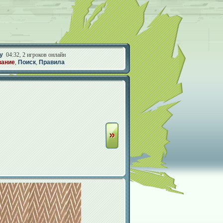
у
04:32, 2 игроков онлайн
вание
,
Поиск
,
Правила