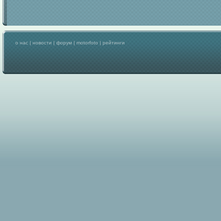
о нас
|
новости
|
форум
|
motorfoto
|
рейтинги