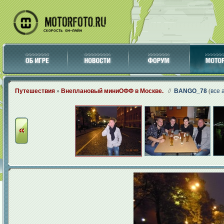
Путешествия
»
Внеплановый миниОФФ в Москве.
//
BANGO_78
(
все 