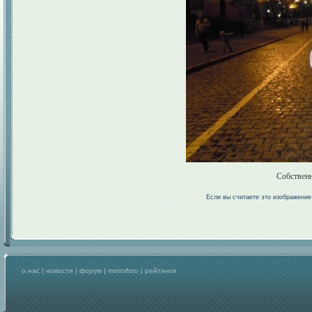
Собственн
Если вы считаете это изображени
о нас
|
новости
|
форум
|
motorfoto
|
рейтинги