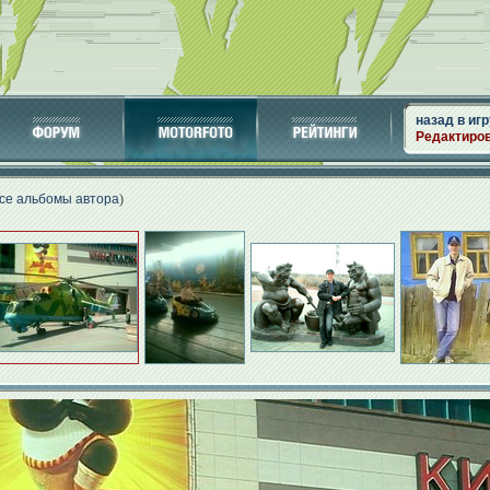
назад в игр
Редактиро
се альбомы автора
)