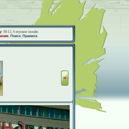
у
00:12, 6 игроков онлайн
вание
,
Поиск
,
Правила