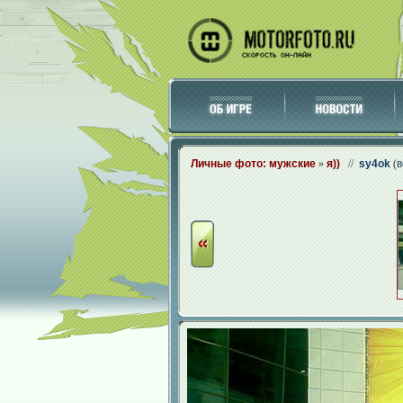
Личные фото: мужские
»
я))
//
sy4ok
(
в