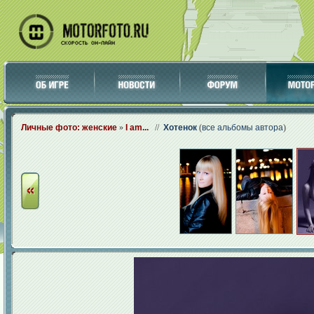
Личные фото: женские
»
I am...
//
Хотенок
(
все альбомы автора
)