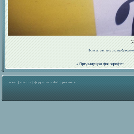
(2
Если вы считаете это изображени
« Предыдущая фотография
о нас
|
новости
|
форум
|
motorfoto
|
рейтинги