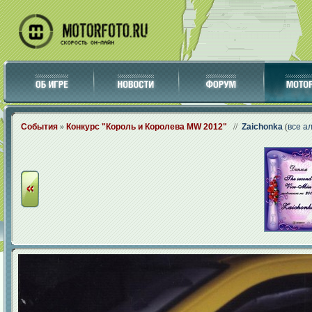
События
»
Конкурс "Король и Королева MW 2012"
//
Zaichonka
(
все а