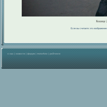
Кошице 2
Если вы считаете это изображени
о нас
|
новости
|
форум
|
motorfoto
|
рейтинги