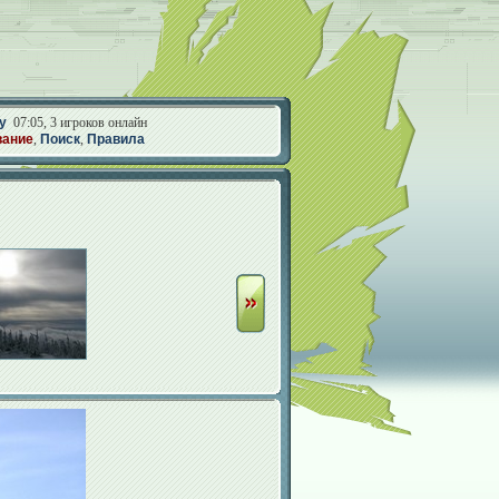
у
07:05, 3 игроков онлайн
вание
,
Поиск
,
Правила