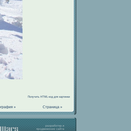
Получить HTML-код для картинки
графия »
Страница »
разработка
и
продвижение
сайта