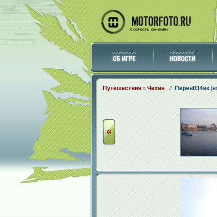
Путешествия
»
Чехия
//
Перев034ик
(
в