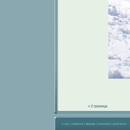
« Страница
о нас
|
новости
|
форум
|
motorfoto
|
рейтинги