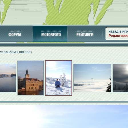
назад в игр
Редактиро
се альбомы автора
)