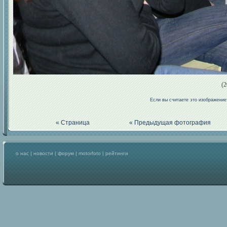
(2
Если вы считаете это изображени
« Страница
« Предыдущая фотография
о нас
|
новости
|
форум
|
motorfoto
|
рейтинги