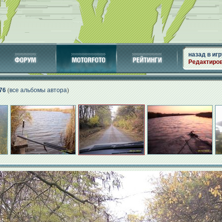
назад в игр
Редактиро
76
(
все альбомы автора
)