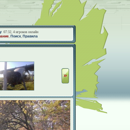
у
07:32, 4 игроков онлайн
вание
,
Поиск
,
Правила