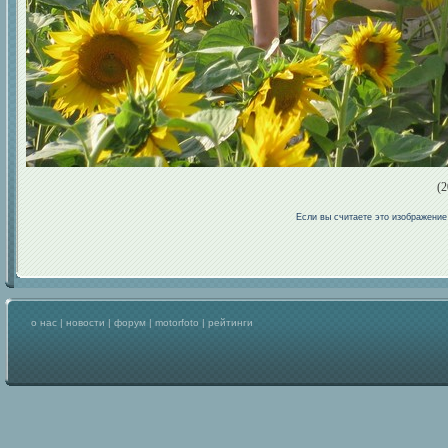
(2
Если вы считаете это изображени
о нас
|
новости
|
форум
|
motorfoto
|
рейтинги