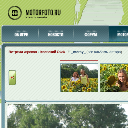
Встречи игроков
»
Киевский ОФФ
//
_mersy_
(
все альбомы автора
)