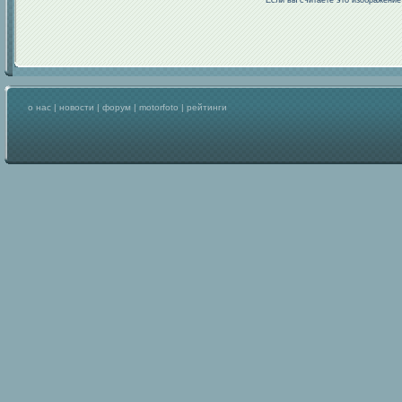
Если вы считаете это изображени
о нас
|
новости
|
форум
|
motorfoto
|
рейтинги