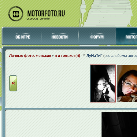
Личные фото: женские
»
я и только я)))
//
ЛуНаТиГ
(
все альбомы авто