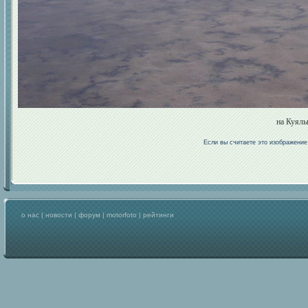
на Куяль
Если вы считаете это изображени
о нас
|
новости
|
форум
|
motorfoto
|
рейтинги