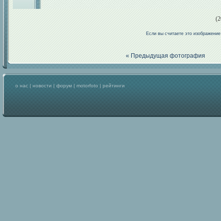
(2
Если вы считаете это изображени
« Предыдущая фотография
о нас
|
новости
|
форум
|
motorfoto
|
рейтинги