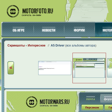
Скриншоты
»
Интересное
//
A5 Driver
(
все альбомы автора
)