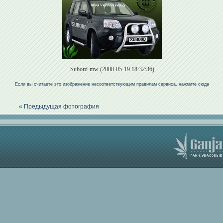
Subord-mw (2008-05-19 18:32:36)
Если вы считаете это изображение несоответствующим правилам сервиса, нажмите сюда
« Предыдущая фотография