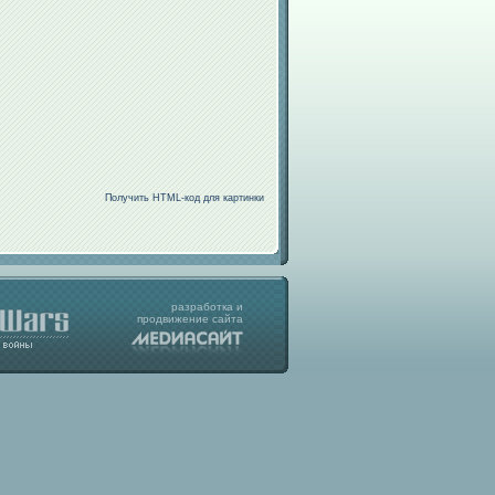
Получить HTML-код для картинки
разработка
и
продвижение
сайта