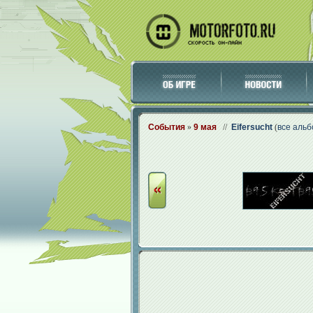
События
»
9 мая
//
Eifersucht
(
все аль