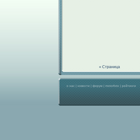
« Страница
о нас
|
новости
|
форум
|
motorfoto
|
рейтинги