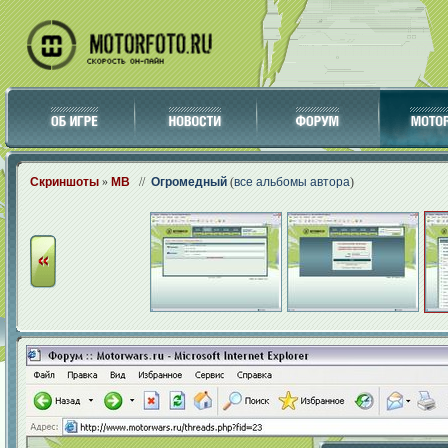
Скриншоты
»
МВ
//
Огромедный
(
все альбомы автора
)