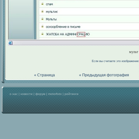
мульт 
Если вы считаете это изображени
« Страница
« Предыдущая фотография
о нас
|
новости
|
форум
|
motorfoto
|
рейтинги