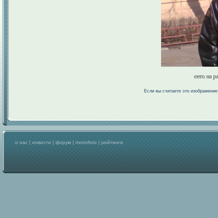
енто на р
Если вы считаете это изображени
о нас
|
новости
|
форум
|
motorfoto
|
рейтинги